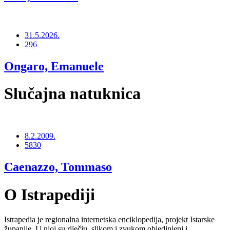
31.5.2026.
296
Ongaro, Emanuele
Slučajna natuknica
8.2.2009.
5830
Caenazzo, Tommaso
O Istrapediji
Istrapedia je regionalna internetska enciklopedija, projekt Istarske
županije. U njoj su riječju, slikom i zvukom objedinjeni i