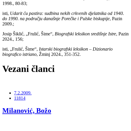
1998., 80-83;
isti,
Udarit ću pastira: sudbina nekih crkvenih djelatnika od 1940.
do 1990. na području današnje Porečke i Pulske biskupije
, Pazin
2009.;
Josip Šiklić, „Frulić, Šime“,
Biografski leksikon središnje Istre
, Pazin
2024., 156;
isti, „Frulić, Šime“,
Istarski biografski leksikon – Dizionario
biografico istriano
, Žminj 2024., 351-352.
Vezani članci
7.2.2009.
11814
Milanović, Božo