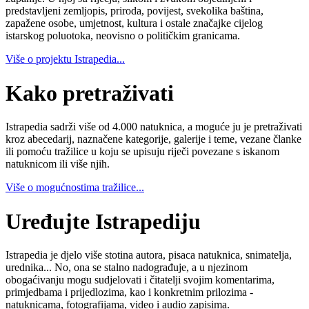
predstavljeni zemljopis, priroda, povijest, svekolika baština,
zapažene osobe, umjetnost, kultura i ostale značajke cijelog
istarskog poluotoka, neovisno o političkim granicama.
Više o projektu Istrapedia...
Kako pretraživati
Istrapedia sadrži više od 4.000 natuknica, a moguće ju je pretraživati
kroz abecedarij, naznačene kategorije, galerije i teme, vezane članke
ili pomoću tražilice u koju se upisuju riječi povezane s iskanom
natuknicom ili više njih.
Više o mogućnostima tražilice...
Uređujte Istrapediju
Istrapedia je djelo više stotina autora, pisaca natuknica, snimatelja,
urednika... No, ona se stalno nadograđuje, a u njezinom
obogaćivanju mogu sudjelovati i čitatelji svojim komentarima,
primjedbama i prijedlozima, kao i konkretnim prilozima -
natuknicama, fotografijama, video i audio zapisima.