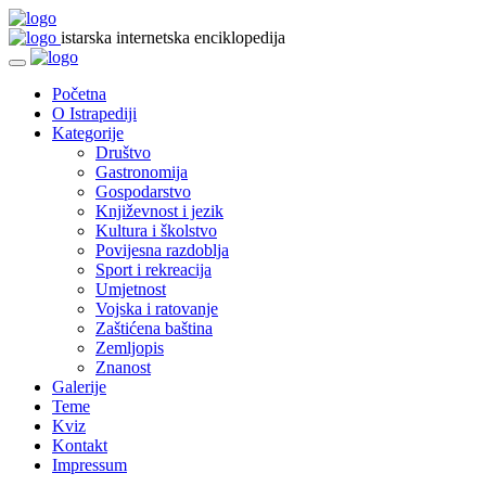
istarska internetska enciklopedija
Početna
O Istrapediji
Kategorije
Društvo
Gastronomija
Gospodarstvo
Književnost i jezik
Kultura i školstvo
Povijesna razdoblja
Sport i rekreacija
Umjetnost
Vojska i ratovanje
Zaštićena baština
Zemljopis
Znanost
Galerije
Teme
Kviz
Kontakt
Impressum