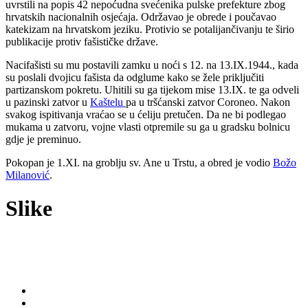
uvrstili na popis 42 nepoćudna svećenika pulske prefekture zbog
hrvatskih nacionalnih osjećaja. Održavao je obrede i poučavao
katekizam na hrvatskom jeziku. Protivio se potalijančivanju te širio
publikacije protiv fašističke države.
Nacifašisti su mu postavili zamku u noći s 12. na 13.IX.1944., kada
su poslali dvojicu fašista da odglume kako se žele priključiti
partizanskom pokretu. Uhitili su ga tijekom mise 13.IX. te ga odveli
u pazinski zatvor u
Kaštelu
pa u tršćanski zatvor Coroneo. Nakon
svakog ispitivanja vraćao se u ćeliju pretučen. Da ne bi podlegao
mukama u zatvoru, vojne vlasti otpremile su ga u gradsku bolnicu
gdje je preminuo.
Pokopan je 1.XI. na groblju sv. Ane u Trstu, a obred je vodio
Božo
Milanović
.
Slike