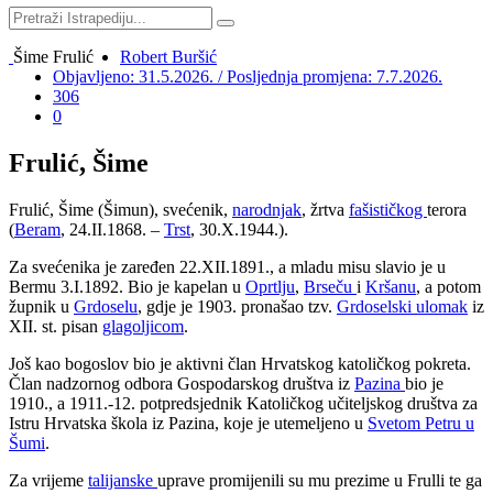
Šime Frulić
Robert Buršić
Objavljeno: 31.5.2026. / Posljednja promjena: 7.7.2026.
306
0
Frulić, Šime
Frulić, Šime (Šimun), svećenik,
narodnjak
, žrtva
fašističkog
terora
(
Beram
, 24.II.1868. –
Trst
, 30.X.1944.).
Za svećenika je zaređen 22.XII.1891., a mladu misu slavio je u
Bermu 3.I.1892. Bio je kapelan u
Oprtlju
,
Brseču
i
Kršanu
, a potom
župnik u
Grdoselu
, gdje je 1903. pronašao tzv.
Grdoselski ulomak
iz
XII. st. pisan
glagoljicom
.
Još kao bogoslov bio je aktivni član Hrvatskog katoličkog pokreta.
Član nadzornog odbora Gospodarskog društva iz
Pazina
bio je
1910., a 1911.-12. potpredsjednik Katoličkog učiteljskog društva za
Istru
Hrvatska škola
iz Pazina, koje je utemeljeno u
Svetom Petru u
Šumi
.
Za vrijeme
talijanske
uprave promijenili su mu prezime u Frulli te ga