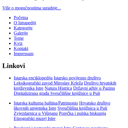
Više o mogućnostima suradnje...
Početna
O Istrapediji
Kategorije
Galerije
Teme
Kviz
Kontakt
Impressum
Linkovi
Istarska enciklopedija
Istarsko povijesno društvo
Leksikografski zavod Miroslav Krleža
Društvo hrvatskih
književnika Istre
Natura Histrica
Državni arhiv u Pazinu
Digitalizirana građa Sveučilišne knjižnice u Puli
Istarska kulturna baština/Patrimonio
Hrvatsko društvo
likovnih umjetnika Istre
Sveučilišna knjižnica u Puli
Zvjezdarnica u Višnjanu
Porečka i pulska biskupija
Etnografski muzej Istre