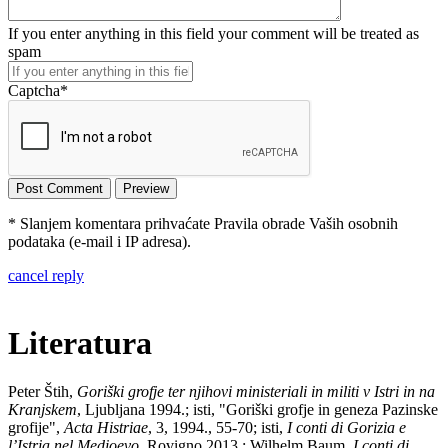
If you enter anything in this field your comment will be treated as
spam
Captcha
*
* Slanjem komentara prihvaćate Pravila obrade Vaših osobnih
podataka (e-mail i IP adresa).
cancel reply
Literatura
Peter Štih,
Goriški grofje ter njihovi ministeriali in militi v Istri in na
Kranjskem
, Ljubljana 1994.; isti, "Goriški grofje in geneza Pazinske
grofije",
Acta Histriae
, 3, 1994., 55-70; isti,
I conti di Gorizia e
lʼIstria nel Medioevo
, Rovigno 2013.; Wilhelm Baum,
I conti di