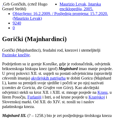
Grb Goričkih, (crtež Hugo
Maurizio Levak, Istarska
Gerard Ströhl)
enciklopedija, 2005.
Objavljeno: 16.2.2009. / Posljednja promjena: 15.7.2020.
(Maurizio Levak)
9240
0
Gorički (Majnhardinci)
Gorički (Majnhardinci), feudalni rod, knezovi i utemeljitelji
Pazinske knežije
.
Podrijetlom su iz gornje Koruške, gdje je rodonačelnik, odvjetnik
briksenskoga biskupa knez (grof)
Meginhard
imao manje posjede.
U prvoj polovici XII. st. uspjeli su postati odvjetnicima (upravitelji
crkvenih imanja)
akvilejskih patrijarha
te dobiti Goricu (Majnhard
I.), kamo su prenijeli svoje sjedište i počeli se po njoj nazivati
(
comites de Goricia
,
die Grafen von Görz
). Kao akvilejski
odvjetnici stekli su kroz XII. i XIII. st. mnoge posjede na
Krasu
, u
širem Posočju,
Furlaniji
i Istri, a od krune posjede u
Kranjskoj
i
Slovenskoj marki. Od XII. do XIV. st. nosili su i naslov
palatinskoga kneza.
Majnhard III.
(? – 1258.) bio je zet posljednjega tirolskoga kneza