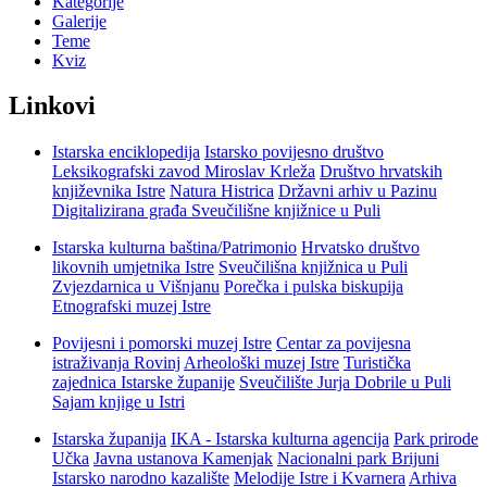
Kategorije
Galerije
Teme
Kviz
Linkovi
Istarska enciklopedija
Istarsko povijesno društvo
Leksikografski zavod Miroslav Krleža
Društvo hrvatskih
književnika Istre
Natura Histrica
Državni arhiv u Pazinu
Digitalizirana građa Sveučilišne knjižnice u Puli
Istarska kulturna baština/Patrimonio
Hrvatsko društvo
likovnih umjetnika Istre
Sveučilišna knjižnica u Puli
Zvjezdarnica u Višnjanu
Porečka i pulska biskupija
Etnografski muzej Istre
Povijesni i pomorski muzej Istre
Centar za povijesna
istraživanja Rovinj
Arheološki muzej Istre
Turistička
zajednica Istarske županije
Sveučilište Jurja Dobrile u Puli
Sajam knjige u Istri
Istarska županija
IKA - Istarska kulturna agencija
Park prirode
Učka
Javna ustanova Kamenjak
Nacionalni park Brijuni
Istarsko narodno kazalište
Melodije Istre i Kvarnera
Arhiva