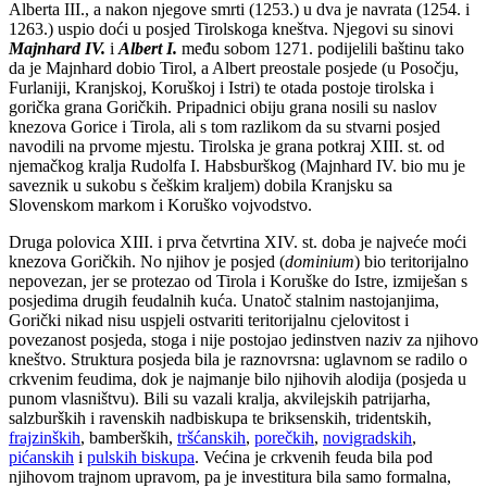
Alberta III., a nakon njegove smrti (1253.) u dva je navrata (1254. i
1263.) uspio doći u posjed Tirolskoga kneštva. Njegovi su sinovi
Majnhard IV.
i
Albert I.
među sobom 1271. podijelili baštinu tako
da je Majnhard dobio Tirol, a Albert preostale posjede (u Posočju,
Furlaniji, Kranjskoj, Koruškoj i Istri) te otada postoje tirolska i
gorička grana Goričkih. Pripadnici obiju grana nosili su naslov
knezova Gorice i Tirola, ali s tom razlikom da su stvarni posjed
navodili na prvome mjestu. Tirolska je grana potkraj XIII. st. od
njemačkog kralja Rudolfa I. Habsburškog (Majnhard IV. bio mu je
saveznik u sukobu s češkim kraljem) dobila Kranjsku sa
Slovenskom markom i Koruško vojvodstvo.
Druga polovica XIII. i prva četvrtina XIV. st. doba je najveće moći
knezova Goričkih. No njihov je posjed (
dominium
) bio teritorijalno
nepovezan, jer se protezao od Tirola i Koruške do Istre, izmiješan s
posjedima drugih feudalnih kuća. Unatoč stalnim nastojanjima,
Gorički nikad nisu uspjeli ostvariti teritorijalnu cjelovitost i
povezanost posjeda, stoga i nije postojao jedinstven naziv za njihovo
kneštvo. Struktura posjeda bila je raznovrsna: uglavnom se radilo o
crkvenim feudima, dok je najmanje bilo njihovih alodija (posjeda u
punom vlasništvu). Bili su vazali kralja, akvilejskih patrijarha,
salzburških i ravenskih nadbiskupa te briksenskih, tridentskih,
frajzinških
, bamberških,
tršćanskih
,
porečkih
,
novigradskih
,
pićanskih
i
pulskih biskupa
. Većina je crkvenih feuda bila pod
njihovom trajnom upravom, pa je investitura bila samo formalna,