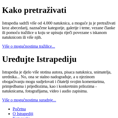
Kako pretraživati
Istrapedia sadrži više od 4.000 natuknica, a moguće ju je pretraživati
kroz abecedarij, naznačene kategorije, galerije i teme, vezane članke
ili pomoću tražilice u koju se upisuju riječi povezane s iskanom
natuknicom ili više njih.
Više o mogućnostima tražilice...
Uređujte Istrapediju
Istrapedia je djelo više stotina autora, pisaca natuknica, snimatelja,
urednika... No, ona se stalno nadograđuje, a u njezinom
obogaćivanju mogu sudjelovati i čitatelji svojim komentarima,
primjedbama i prijedlozima, kao i konkretnim prilozima -
natuknicama, fotografijama, video i audio zapisima.
Više o mogućnostima suradnje...
Početna
O Istrapediji