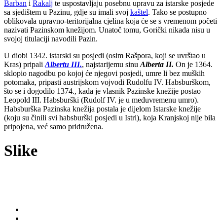
Barban
i
Rakalj
te uspostavljaju posebnu upravu za istarske posjede
sa sjedištem u Pazinu, gdje su imali svoj
kaštel
. Tako se postupno
oblikovala upravno-teritorijalna cjelina koja će se s vremenom početi
nazivati Pazinskom knežijom. Unatoč tomu, Gorički nikada nisu u
svojoj titulaciji navodili Pazin.
U diobi 1342. istarski su posjedi (osim Rašpora, koji se uvrštao u
Kras) pripali
Albertu III.
, najstarijemu sinu
Alberta II.
On je 1364.
sklopio nagodbu po kojoj će njegovi posjedi, umre li bez muških
potomaka, pripasti austrijskom vojvodi Rudolfu IV. Habsburškom,
što se i dogodilo 1374., kada je vlasnik Pazinske knežije postao
Leopold III. Habsburški (Rudolf IV. je u međuvremenu umro).
Habsburška Pazinska knežija postala je dijelom Istarske knežije
(koju su činili svi habsburški posjedi u Istri), koja Kranjskoj nije bila
pripojena, već samo pridružena.
Slike