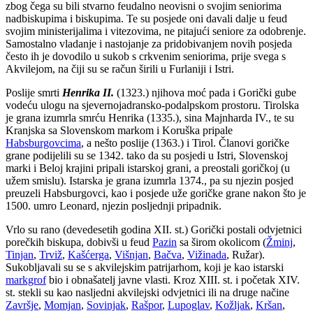
zbog čega su bili stvarno feudalno neovisni o svojim seniorima
nadbiskupima i biskupima. Te su posjede oni davali dalje u feud
svojim ministerijalima i vitezovima, ne pitajući seniore za odobrenje.
Samostalno vladanje i nastojanje za pridobivanjem novih posjeda
često ih je dovodilo u sukob s crkvenim seniorima, prije svega s
Akvilejom, na čiji su se račun širili u Furlaniji i Istri.
Poslije smrti
Henrika II.
(1323.) njihova moć pada i Gorički gube
vodeću ulogu na sjevernojadransko-podalpskom prostoru. Tirolska
je grana izumrla smrću Henrika (1335.), sina Majnharda IV., te su
Kranjska sa Slovenskom markom i Koruška pripale
Habsburgovcima
, a nešto poslije (1363.) i Tirol. Članovi goričke
grane podijelili su se 1342. tako da su posjedi u Istri, Slovenskoj
marki i Beloj krajini pripali istarskoj grani, a preostali goričkoj (u
užem smislu). Istarska je grana izumrla 1374., pa su njezin posjed
preuzeli Habsburgovci, kao i posjede uže goričke grane nakon što je
1500. umro Leonard, njezin posljednji pripadnik.
Vrlo su rano (devedesetih godina XII. st.) Gorički postali odvjetnici
porečkih biskupa, dobivši u feud
Pazin
sa širom okolicom (
Žminj
,
Tinjan
,
Trviž
,
Kašćerga
,
Višnjan
,
Bačva
,
Vižinada
, Ružar).
Sukobljavali su se s akvilejskim patrijarhom, koji je kao istarski
markgrof
bio i obnašatelj javne vlasti. Kroz XIII. st. i početak XIV.
st. stekli su kao nasljedni akvilejski odvjetnici ili na druge načine
Završje
,
Momjan
,
Sovinjak
,
Rašpor
,
Lupoglav
,
Kožljak
,
Kršan
,