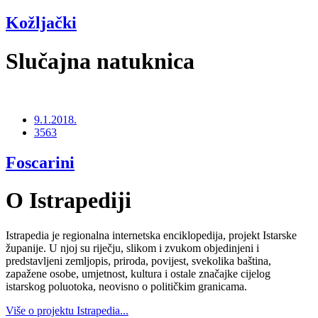
Kožljački
Slučajna natuknica
9.1.2018.
3563
Foscarini
O Istrapediji
Istrapedia je regionalna internetska enciklopedija, projekt Istarske
županije. U njoj su riječju, slikom i zvukom objedinjeni i
predstavljeni zemljopis, priroda, povijest, svekolika baština,
zapažene osobe, umjetnost, kultura i ostale značajke cijelog
istarskog poluotoka, neovisno o političkim granicama.
Više o projektu Istrapedia...