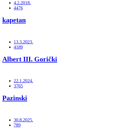
4.2.2018.
4476
kapetan
13.3.2023.
4189
Albert III. Gorički
22.1.2024.
3765
Pazinski
30.8.2025.
789